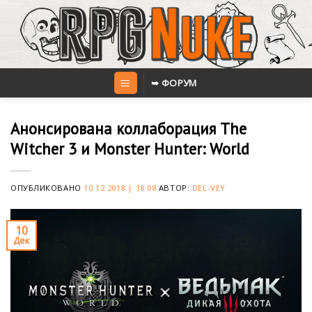
Skip
to
content
➥ ФОРУМ
Анонсирована коллаборация The
Witcher 3 и Monster Hunter: World
ОПУБЛИКОВАНО
10.12.2018 | 18:08
АВТОР:
DEL-VEY
10
Дек