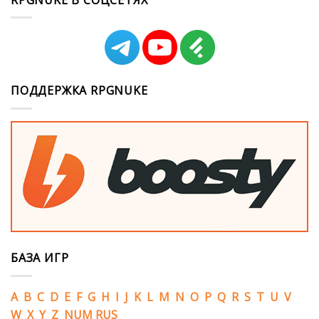
ПОДДЕРЖКА RPGNUKE
БАЗА ИГР
A
B
C
D
E
F
G
H
I
J
K
L
M
N
O
P
Q
R
S
T
U
V
W
X
Y
Z
NUM
RUS