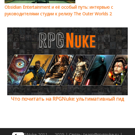
Obsidian Entertainment и её особый путь: интервью с
руководителями студии к релизу The Outer Worlds 2
Что почитать на RPGNuke: ультимативный гид
© RPGNuke 2011 — 2025 | Связь: team@rpgnuke.ru |