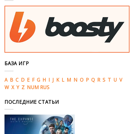
БАЗА ИГР
A
B
C
D
E
F
G
H
I
J
K
L
M
N
O
P
Q
R
S
T
U
V
W
X
Y
Z
NUM
RUS
ПОСЛЕДНИЕ СТАТЬИ