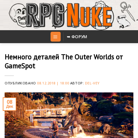
Skip
to
content
➥ ФОРУМ
Немного деталей The Outer Worlds от
GameSpot
ОПУБЛИКОВАНО
08.12.2018 | 18:00
АВТОР:
DEL-VEY
08
Дек