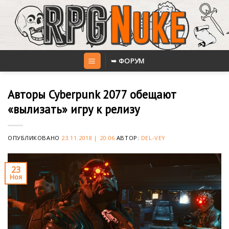
Skip
to
content
➥ ФОРУМ
Авторы Cyberpunk 2077 обещают
«вылизать» игру к релизу
ОПУБЛИКОВАНО
23.11.2018 | 20:06
АВТОР:
DEL-VEY
23
Ноя