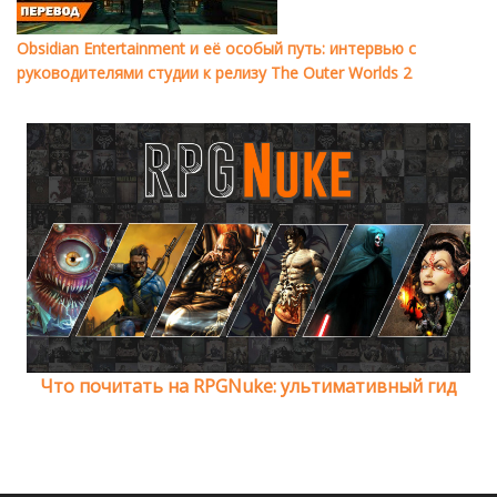
Obsidian Entertainment и её особый путь: интервью с
руководителями студии к релизу The Outer Worlds 2
Что почитать на RPGNuke: ультимативный гид