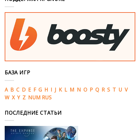
БАЗА ИГР
A
B
C
D
E
F
G
H
I
J
K
L
M
N
O
P
Q
R
S
T
U
V
W
X
Y
Z
NUM
RUS
ПОСЛЕДНИЕ СТАТЬИ