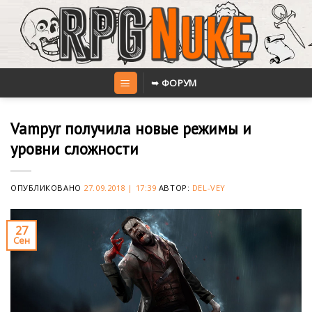
Skip
to
content
➥ ФОРУМ
Vampyr получила новые режимы и
уровни сложности
ОПУБЛИКОВАНО
27.09.2018 | 17:39
АВТОР:
DEL-VEY
27
Сен