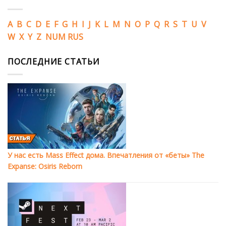
A
B
C
D
E
F
G
H
I
J
K
L
M
N
O
P
Q
R
S
T
U
V
W
X
Y
Z
NUM
RUS
ПОСЛЕДНИЕ СТАТЬИ
У нас есть Mass Effect дома. Впечатления от «беты» The
Expanse: Osiris Reborn