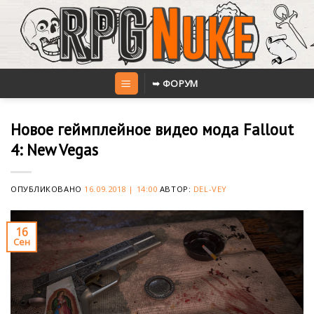
Skip
to
content
➥ ФОРУМ
Новое геймплейное видео мода Fallout
4: New Vegas
ОПУБЛИКОВАНО
16.09.2018 | 14:00
АВТОР:
DEL-VEY
16
Сен