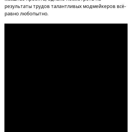
результаты трудов талантливых модмейкеров всё-
равно любопытно.