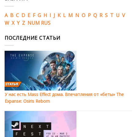
A
B
C
D
E
F
G
H
I
J
K
L
M
N
O
P
Q
R
S
T
U
V
W
X
Y
Z
NUM
RUS
ПОСЛЕДНИЕ СТАТЬИ
У нас есть Mass Effect дома. Впечатления от «беты» The
Expanse: Osiris Reborn