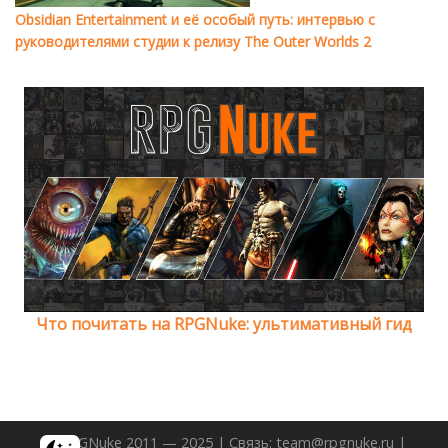
Obsidian Entertainment и её особый путь: интервью с
руководителями студии к релизу The Outer Worlds 2
Что почитать на RPGNuke: ультимативный гид
© RPGNuke 2011 — 2025 | Связь: team@rpgnuke.ru |