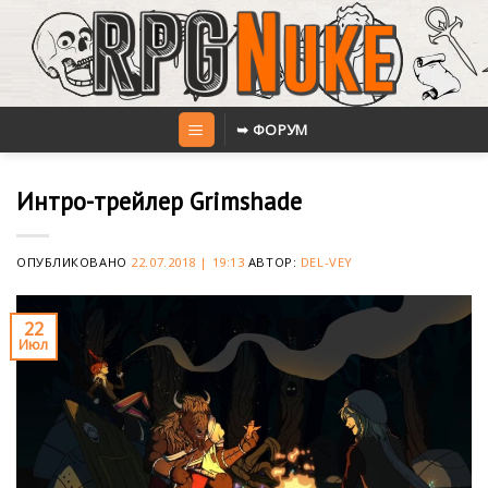
Skip
to
content
➥ ФОРУМ
Интро-трейлер Grimshade
ОПУБЛИКОВАНО
22.07.2018 | 19:13
АВТОР:
DEL-VEY
22
Июл