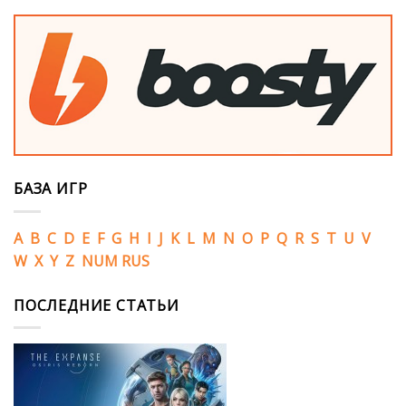
БАЗА ИГР
A
B
C
D
E
F
G
H
I
J
K
L
M
N
O
P
Q
R
S
T
U
V
W
X
Y
Z
NUM
RUS
ПОСЛЕДНИЕ СТАТЬИ