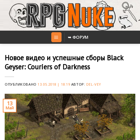
Skip
to
content
➥ ФОРУМ
Новое видео и успешные сборы Black
Geyser: Couriers of Darkness
ОПУБЛИКОВАНО
13.05.2018 | 18:19
АВТОР:
DEL-VEY
13
Май