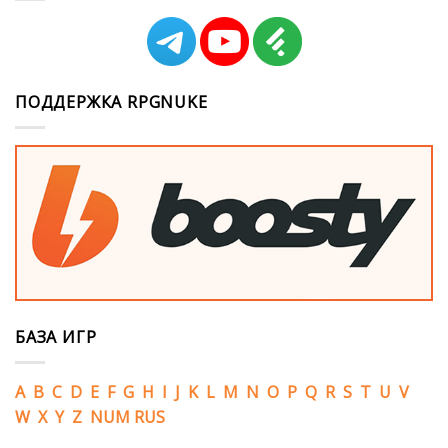
ПОДДЕРЖКА RPGNUKE
БАЗА ИГР
A
B
C
D
E
F
G
H
I
J
K
L
M
N
O
P
Q
R
S
T
U
V
W
X
Y
Z
NUM
RUS