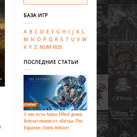
БАЗА ИГР
A
B
C
D
E
F
G
H
I
J
K
L
M
N
O
P
Q
R
S
T
U
V
W
X
Y
Z
NUM
RUS
ПОСЛЕДНИЕ СТАТЬИ
У нас есть Mass Effect дома.
Впечатления от «беты» The
и
Expanse: Osiris Reborn