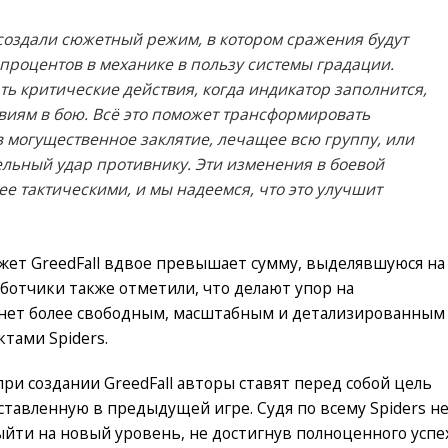
 создали сюжетный режим, в котором сражения будут
 процентов в механике в пользу системы градации.
ь критические действия, когда индикатор заполнится,
твиям в бою. Всё это поможет трансформировать
 могущественное заклятие, лечащее всю группу, или
льный удар противнику. Эти изменения в боевой
е тактическими, и мы надеемся, что это улучшит
джет GreedFall вдвое превышает сумму, выделявшуюся на
аботчики также отметили, что делают упор на
танет более свободным, масштабным и детализированным
тами Spiders.
при создании GreedFall авторы ставят перед собой цель
авленную в предыдущей игре. Судя по всему Spiders н
йти на новый уровень, не достигнув полноценного успе