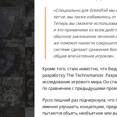
«Специально для GreedFall мы
легче, мы также избавились от
Теперь вы сможете использоват
и это применимо ко всем дейс
обычное заклинание лечения в
же поможет нанести сокрушите
системе сделают сражения боле
общие впечатления игроков».
Кроме того, стало известно, что бю
разработку The Technomancer. Разр
исследование игрового мира. Он с
по сравнению с предыдущими проек
Руссо лишний раз подчеркнула, что 
именно улучшить концепцию, предст
пытаются объять необъятное или вы