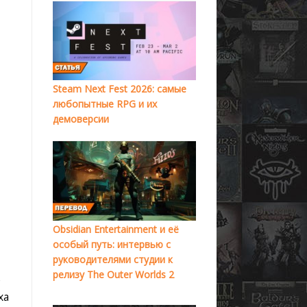
Steam Next Fest 2026: самые
любопытные RPG и их
демоверсии
Obsidian Entertainment и её
особый путь: интервью с
руководителями студии к
релизу The Outer Worlds 2
е
ха