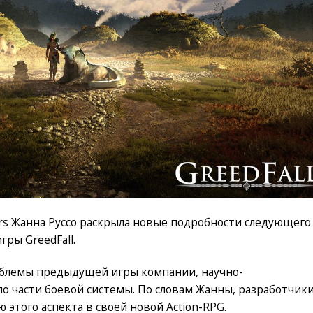
rs Жанна Руссо раскрыла новые подробности следующего
ры GreedFall.
облемы предыдущей игры компании, научно-
по части боевой системы. По словам Жанны, разработчик
этого аспекта в своей новой Action-RPG.