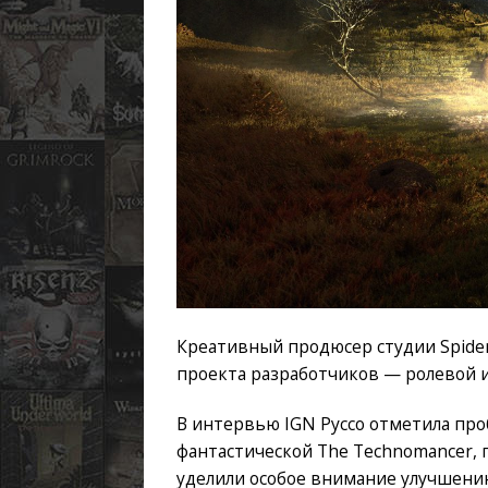
Креативный продюсер студии Spide
проекта разработчиков — ролевой иг
В интервью IGN Руссо отметила пр
фантастической The Technomancer, 
уделили особое внимание улучшению 