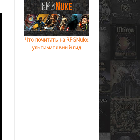
Что почитать на RPGNuke:
ультимативный гид