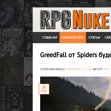
Skip
to
content
ГЛАВНАЯ
НОВОСТИ RPG
СТАТЬИ
ГА
GreedFall от Spiders бу
ОПУБЛИКОВАНО
26.04.2018 | 12:39
АВТОР:
DEL-
26
Апр