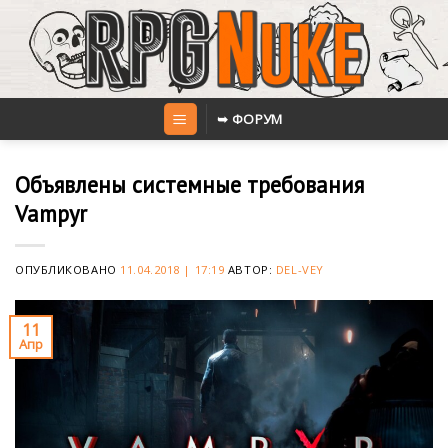
Skip
to
content
➥ ФОРУМ
Объявлены системные требования
Vampyr
ОПУБЛИКОВАНО
11.04.2018 | 17:19
АВТОР:
DEL-VEY
11
Апр