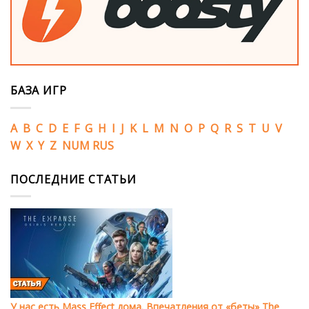
БАЗА ИГР
A
B
C
D
E
F
G
H
I
J
K
L
M
N
O
P
Q
R
S
T
U
V
W
X
Y
Z
NUM
RUS
ПОСЛЕДНИЕ СТАТЬИ
У нас есть Mass Effect дома. Впечатления от «беты» The