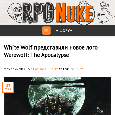
Skip
to
content
➥ ФОРУМ
White Wolf представили новое лого
Werewolf: The Apocalypse
ОПУБЛИКОВАНО
01.02.2018 | 18:37
АВТОР:
DEL-VEY
01
Фев