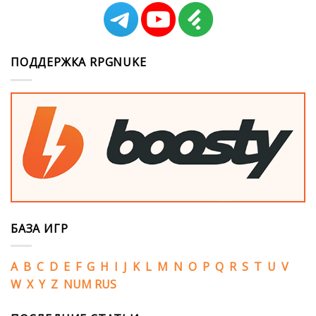
ПОДДЕРЖКА RPGNUKE
БАЗА ИГР
A
B
C
D
E
F
G
H
I
J
K
L
M
N
O
P
Q
R
S
T
U
V
W
X
Y
Z
NUM
RUS