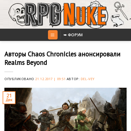
Skip
to
content
➥ ФОРУМ
Авторы Chaos Chronicles анонсировали
Realms Beyond
ОПУБЛИКОВАНО
21.12.2017 | 09:51
АВТОР:
DEL-VEY
21
Дек