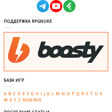
ПОДДЕРЖКА RPGNUKE
БАЗА ИГР
A
B
C
D
E
F
G
H
I
J
K
L
M
N
O
P
Q
R
S
T
U
V
W
X
Y
Z
NUM
RUS