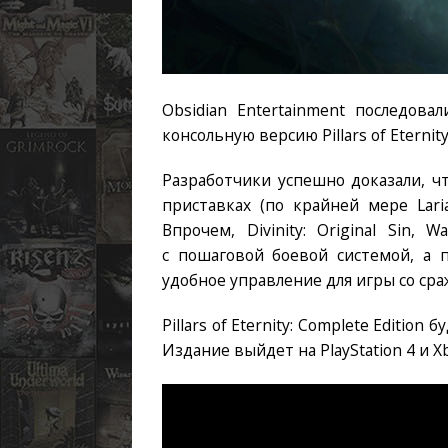
Obsidian Entertainment последовал
консольную версию Pillars of Eternity
Разработчики успешно доказали, ч
приставках (по крайней мере Lari
Впрочем, Divinity: Original Sin,
с пошаговой боевой системой, а п
удобное управление для игры со ср
Pillars of Eternity: Complete Editio
Издание выйдет на PlayStation 4 и Xb