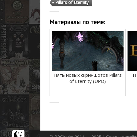
Pillars of Eternity
Материалы по теме:
Пять новых скриншотов Pillars
П
of Eternity (UPD)
© RPGNuke 2011 — 2025 | Связь: team@r