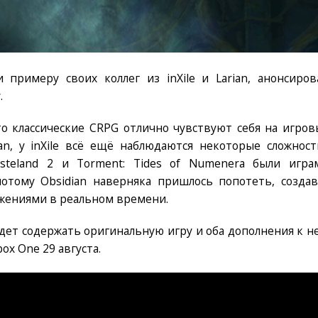
и примеру своих коллег из inXile и Larian, анонсиров
.
то классические CRPG отлично чувствуют себя на игров
an, у inXile всё ещё наблюдаются некоторые сложности
 Wasteland 2 и Torment: Tides of Numenera были игра
отому Obsidian наверняка пришлось попотеть, создав
ажениями в реальном времени.
n будет содержать оригинальную игру и оба дополнения к н
ox One 29 августа.