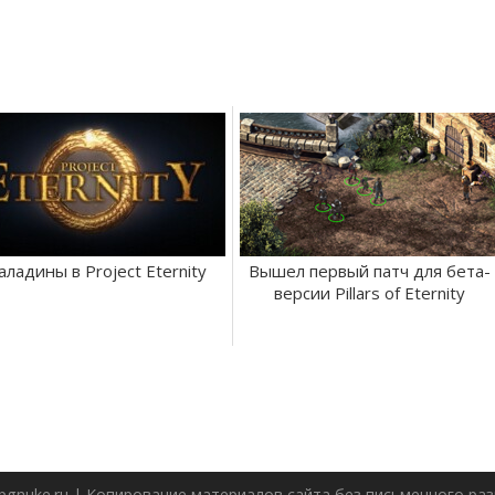
аладины в Project Eternity
Вышел первый патч для бета-
версии Pillars of Eternity
pgnuke.ru | Копирование материалов сайта без письменного р