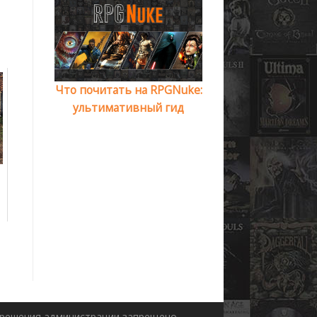
Что почитать на RPGNuke:
ультимативный гид
азрешения администрации запрещено.