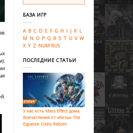
БАЗА ИГР
A
B
C
D
E
F
G
H
I
J
K
L
ав
M
N
O
P
Q
R
S
T
U
V
W
X
Y
Z
NUM
RUS
ых
ПОСЛЕДНИЕ СТАТЬИ
).
ми
ая
ей.
У нас есть Mass Effect дома.
Впечатления от «беты» The
Expanse: Osiris Reborn