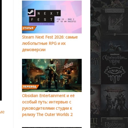
Steam Next Fest 2026: самые
любопытные RPG и их
демоверсии
Obsidian Entertainment и её
особый путь: интервью с
руководителями студии к
ме
релизу The Outer Worlds 2