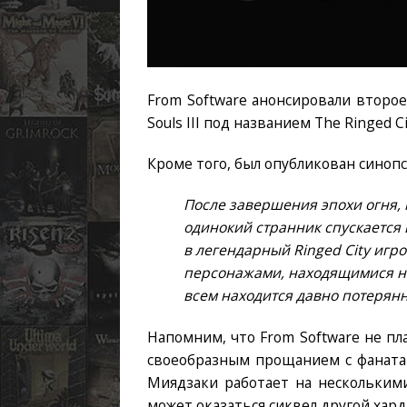
From Software анонсировали второ
Souls III под названием The Ringed Ci
Кроме того, был опубликован синопс
После завершения эпохи огня, 
одинокий странник спускается 
в легендарный Ringed City игр
персонажами, находящимися на 
всем находится давно потеря
Напомним, что From Software не пл
своеобразным прощанием с фаната
Миядзаки работает на нескольким
может оказаться сиквел другой хард