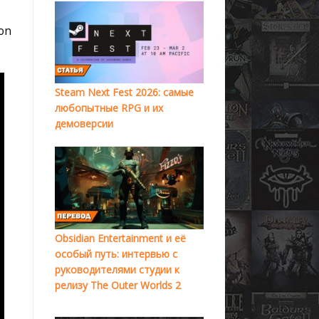
ion
Steam Next Fest 2026: самые
любопытные RPG и их
демоверсии
Obsidian Entertainment и её
особый путь: интервью с
руководителями студии к
релизу The Outer Worlds 2