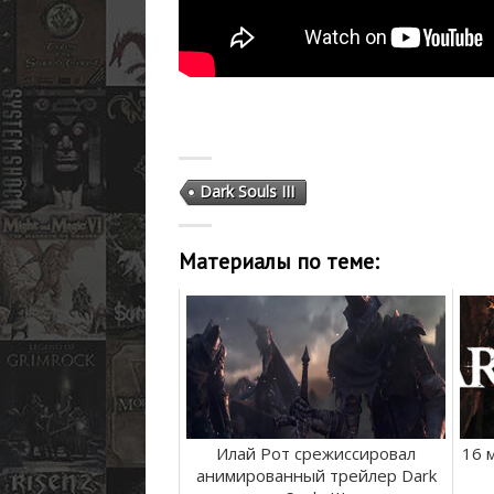
Dark Souls III
Материалы по теме:
Илай Рот срежиссировал
16 м
анимированный трейлер Dark