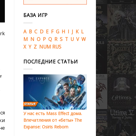
БАЗА ИГР
A
B
C
D
E
F
G
H
I
J
K
L
rk
M
N
O
P
Q
R
S
T
U
V
W
X
Y
Z
NUM
RUS
ПОСЛЕДНИЕ СТАТЬИ
,
и
ся
У нас есть Mass Effect дома.
ки
Впечатления от «беты» The
Expanse: Osiris Reborn
не