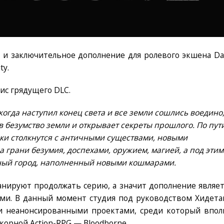
е и заключительное дополнение для ролевого экшена Da
ty.
ис грядущего DLC.
когда наступил конец света и все земли сошлись воедино
в безумство земли и открывает секреты прошлого. По пут
оки столкнутся с античными существами, новыми
грани безумия, доспехами, оружием, магией, а под этим
нный город, наполненный новыми кошмарами.
анируют продолжать серию, а значит дополнение являет
ми. В данный момент студия под руководством Хидета
и неанонсированными проектами, среди который впол
корной Action-RPG — Bloodborne.