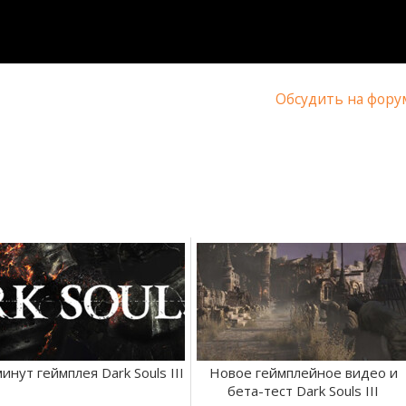
Обсудить на фору
инут геймплея Dark Souls III
Новое геймплейное видео и
бета-тест Dark Souls III