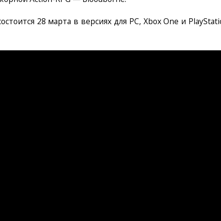
y состоится 28 марта в версиях для PC, Xbox One и PlayStat