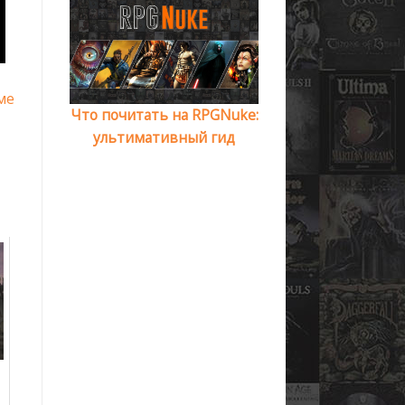
ме
Что почитать на RPGNuke:
ультимативный гид