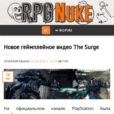
Skip
to
content
➥ ФОРУМ
Новое геймплейное видео The Surge
ОПУБЛИКОВАНО
16.08.2016 | 11:10
АВТОР:
16
Авг
На официальном канале PlayStation была