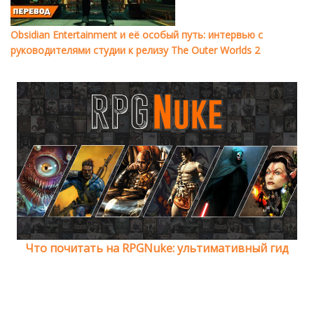
Obsidian Entertainment и её особый путь: интервью с
руководителями студии к релизу The Outer Worlds 2
Что почитать на RPGNuke: ультимативный гид