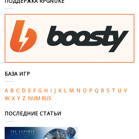
ПОДДЕРЖКА RPGNUKE
БАЗА ИГР
A
B
C
D
E
F
G
H
I
J
K
L
M
N
O
P
Q
R
S
T
U
V
W
X
Y
Z
NUM
RUS
ПОСЛЕДНИЕ СТАТЬИ