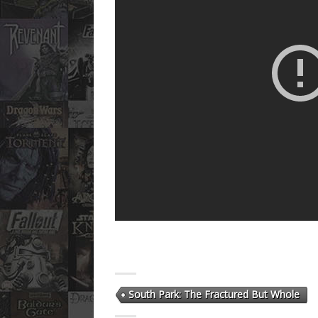
South Park: The Fractured But Whole