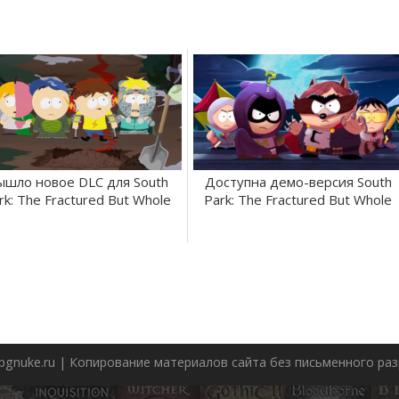
ышло новое DLC для South
Доступна демо-версия South
rk: The Fractured But Whole
Park: The Fractured But Whole
pgnuke.ru | Копирование материалов сайта без письменного р