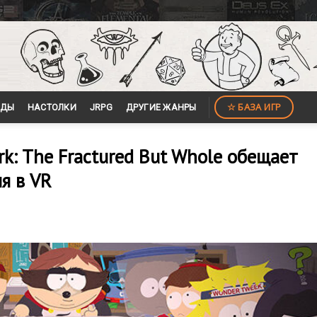
☆ БАЗА ИГР
ЙДЫ
НАСТОЛКИ
JRPG
ДРУГИЕ ЖАНРЫ
k: The Fractured But Whole обещает
я в VR