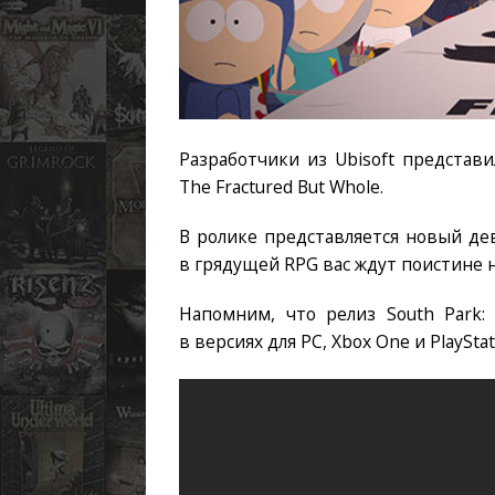
Разработчики из Ubisoft представ
The Fractured But Whole.
В ролике представляется новый де
в грядущей RPG вас ждут поистине 
Напомним, что релиз South Park: 
в версиях для PC, Xbox One и PlayStat