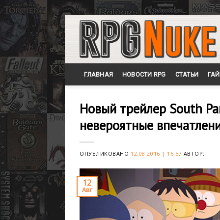
Skip
to
content
ГЛАВНАЯ
НОВОСТИ RPG
СТАТЬИ
ГА
Новый трейлер South Par
невероятные впечатлени
ОПУБЛИКОВАНО
12.08.2016 | 16:57
АВТОР:
12
Авг