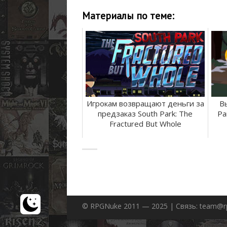
Материалы по теме:
Игрокам возвращают деньги за
В
предзаказ South Park: The
Pa
Fractured But Whole
© RPGNuke 2011 — 2025 | Связь: team@r