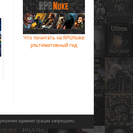
Что почитать на RPGNuke:
ультимативный гид
азрешения администрации запрещено.