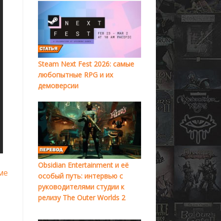
Steam Next Fest 2026: самые
любопытные RPG и их
демоверсии
Obsidian Entertainment и её
ме
особый путь: интервью с
руководителями студии к
релизу The Outer Worlds 2