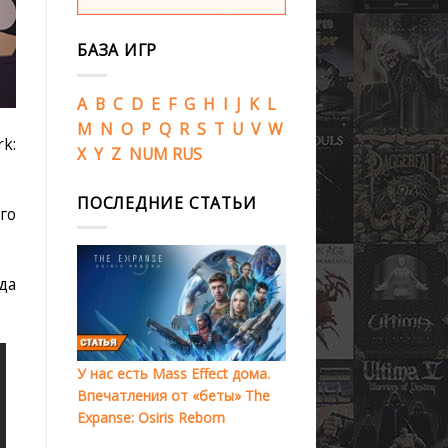
БАЗА ИГР
A
B
C
D
E
F
G
H
I
J
K
L
M
N
O
P
Q
R
S
T
U
V
W
k:
X
Y
Z
NUM
RUS
ПОСЛЕДНИЕ СТАТЬИ
го
да
У нас есть Mass Effect дома.
Впечатления от «беты» The
Expanse: Osiris Reborn