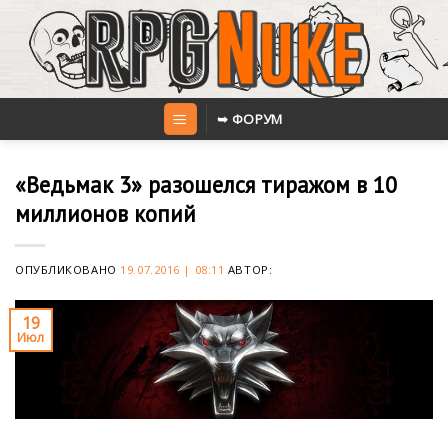
Skip
to
content
➥ ФОРУМ
«Ведьмак 3» разошелся тиражом в 10
миллионов копий
ОПУБЛИКОВАНО
19.07.2016 | 08:11
АВТОР:
19
Июл