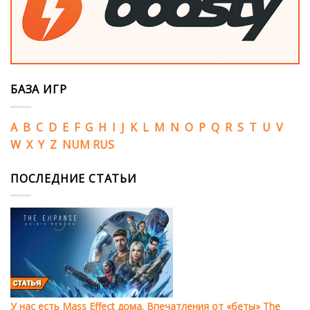
БАЗА ИГР
A
B
C
D
E
F
G
H
I
J
K
L
M
N
O
P
Q
R
S
T
U
V
W
X
Y
Z
NUM
RUS
ПОСЛЕДНИЕ СТАТЬИ
У нас есть Mass Effect дома. Впечатления от «беты» The