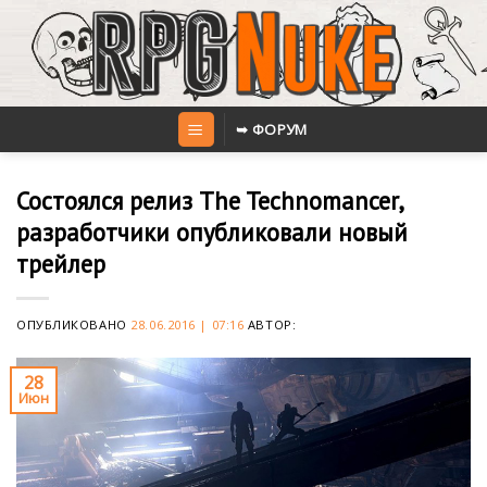
Skip
to
content
➥ ФОРУМ
Состоялся релиз The Technomancer,
разработчики опубликовали новый
трейлер
ОПУБЛИКОВАНО
28.06.2016 | 07:16
АВТОР:
28
Июн