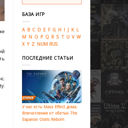
БАЗА ИГР
A
B
C
D
E
F
G
H
I
J
K
L
же
M
N
O
P
Q
R
S
T
U
V
W
X
Y
Z
NUM
RUS
ий
ПОСЛЕДНИЕ СТАТЬИ
ть
с.
y:
У нас есть Mass Effect дома.
Впечатления от «беты» The
Expanse: Osiris Reborn