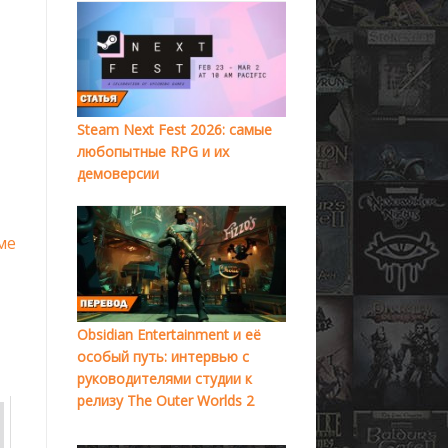
Steam Next Fest 2026: самые
любопытные RPG и их
демоверсии
ме
Obsidian Entertainment и её
особый путь: интервью с
руководителями студии к
релизу The Outer Worlds 2