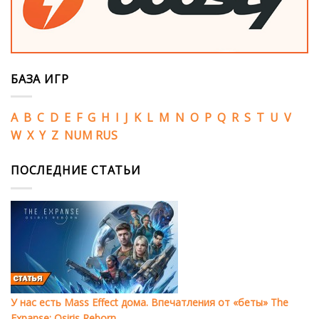
БАЗА ИГР
A
B
C
D
E
F
G
H
I
J
K
L
M
N
O
P
Q
R
S
T
U
V
W
X
Y
Z
NUM
RUS
ПОСЛЕДНИЕ СТАТЬИ
У нас есть Mass Effect дома. Впечатления от «беты» The
Expanse: Osiris Reborn