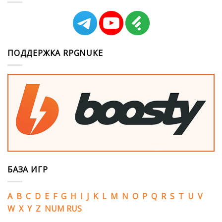
ПОДДЕРЖКА RPGNUKE
БАЗА ИГР
A
B
C
D
E
F
G
H
I
J
K
L
M
N
O
P
Q
R
S
T
U
V
W
X
Y
Z
NUM
RUS