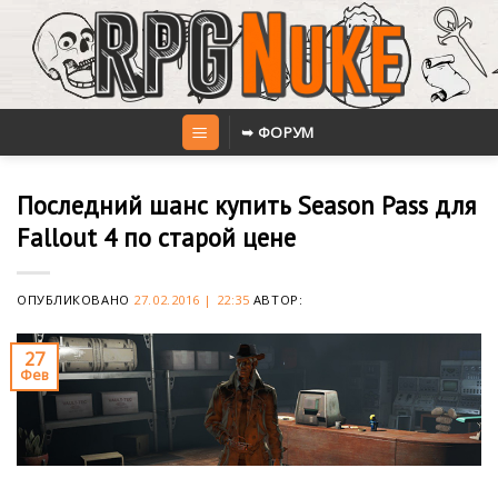
Skip
to
content
➥ ФОРУМ
Последний шанс купить Season Pass для
Fallout 4 по старой цене
ОПУБЛИКОВАНО
27.02.2016 | 22:35
АВТОР:
27
Фев