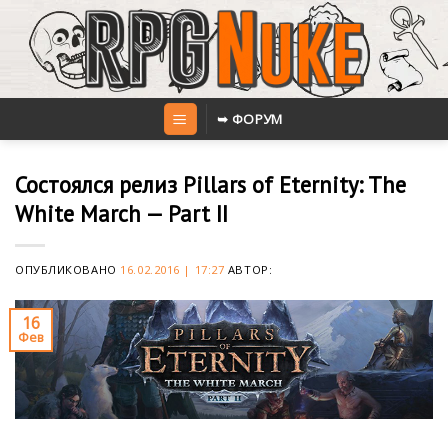
Skip
to
content
➥ ФОРУМ
Состоялся релиз Pillars of Eternity: The
White March — Part II
ОПУБЛИКОВАНО
16.02.2016 | 17:27
АВТОР:
16
Фев