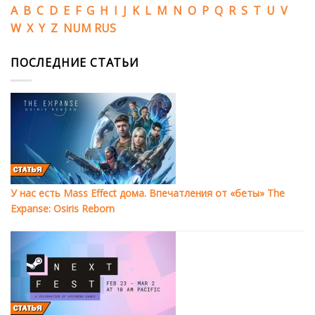
A
B
C
D
E
F
G
H
I
J
K
L
M
N
O
P
Q
R
S
T
U
V
W
X
Y
Z
NUM
RUS
ПОСЛЕДНИЕ СТАТЬИ
У нас есть Mass Effect дома. Впечатления от «беты» The
Expanse: Osiris Reborn