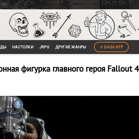
☆ БАЗА ИГР
ЙДЫ
НАСТОЛКИ
JRPG
ДРУГИЕ ЖАНРЫ
нная фигурка главного героя Fallout 4