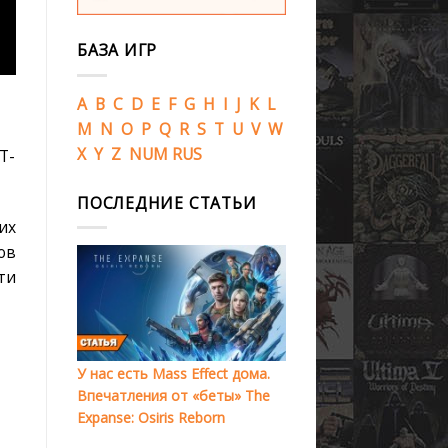
БАЗА ИГР
A
B
C
D
E
F
G
H
I
J
K
L
M
N
O
P
Q
R
S
T
U
V
W
X
Y
Z
NUM
RUS
T-
ПОСЛЕДНИЕ СТАТЬИ
их
ов
ти
У нас есть Mass Effect дома.
Впечатления от «беты» The
Expanse: Osiris Reborn