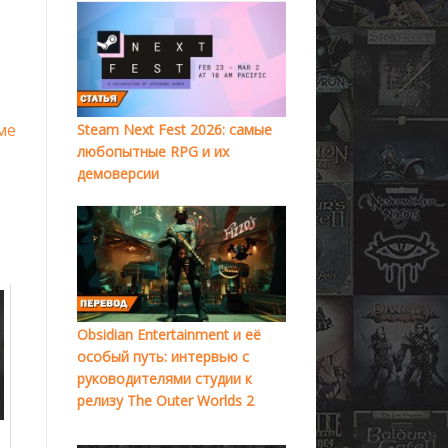
ме
Steam Next Fest 2026: самые
любопытные RPG и их
демоверсии
Obsidian Entertainment и её
особый путь: интервью с
руководителями студии к
релизу The Outer Worlds 2