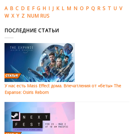
A
B
C
D
E
F
G
H
I
J
K
L
M
N
O
P
Q
R
S
T
U
V
W
X
Y
Z
NUM
RUS
ПОСЛЕДНИЕ СТАТЬИ
У нас есть Mass Effect дома. Впечатления от «беты» The
Expanse: Osiris Reborn