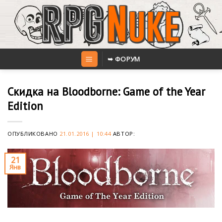
Skip
to
content
➥ ФОРУМ
Скидка на Bloodborne: Game of the Year
Edition
ОПУБЛИКОВАНО
21.01.2016 | 10:44
АВТОР:
21
Янв