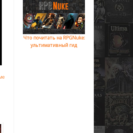
Что почитать на RPGNuke:
ультимативный гид
ме