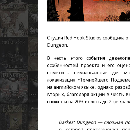
Студия Red Hook Studios сообщила о
Dungeon.
В честь этого события девелоп
особенностей проекта и его оце
отметить немаловажные для мн
локализация «Темнейшего Подземел
на английском языке, однако разра
вторых, благодаря акции в честь 
снижены на 20% вплоть до 2 февраля
Darkest Dungeon — сложная пош
в которой приключения пер