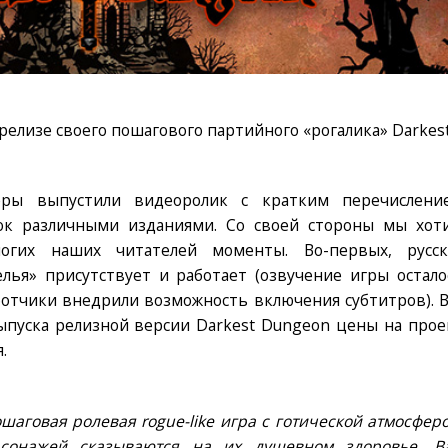
 релизе своего пошагового партийного «рогалика» Darkes
еры выпустили видеоролик с кратким перечислени
нок различными изданиями. Со своей стороны мы хот
огих наших читателей моменты. Во-первых, русск
ья» присутствует и работает (озвучение игры остало
ботчики внедрили возможность включения субтитров). В
выпуска релизной версии Darkest Dungeon цены на прое
.
аговая ролевая rogue-like игра с готической атмосферо
сонажей сказываются на их душевном здоровье. В