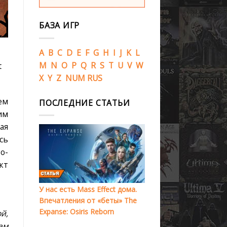
БАЗА ИГР
A
B
C
D
E
F
G
H
I
J
K
L
M
N
O
P
Q
R
S
T
U
V
W
t
X
Y
Z
NUM
RUS
ем
ПОСЛЕДНИЕ СТАТЬИ
им
ая
сь
о-
кт
У нас есть Mass Effect дома.
Впечатления от «беты» The
Expanse: Osiris Reborn
й,
ам