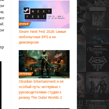
ои
м,
ко
й.
ри
Steam Next Fest 2026: самые
любопытные RPG и их
демоверсии
ер
Obsidian Entertainment и её
особый путь: интервью с
руководителями студии к
релизу The Outer Worlds 2