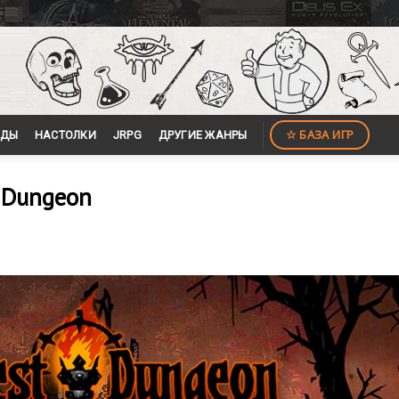
☆ БАЗА ИГР
ЙДЫ
НАСТОЛКИ
JRPG
ДРУГИЕ ЖАНРЫ
t Dungeon