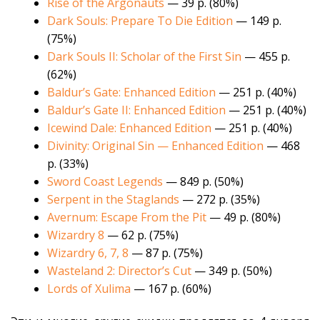
Rise of the Argonauts
— 39 р. (80%)
Dark Souls: Prepare To Die Edition
— 149 р.
(75%)
Dark Souls II:
Scholar of the First Sin
— 455 р.
(62%)
Baldur’s Gate: Enhanced Edition
— 251 р. (40%)
Baldur’s Gate II: Enhanced Edition
— 251 р. (40%)
Icewind Dale: Enhanced Edition
— 251 р. (40%)
Divinity: Original Sin — Enhanced Edition
— 468
р. (33%)
Sword Coast Legends
— 849 р. (50%)
Serpent in the Staglands
— 272 р. (35%)
Avernum: Escape From the Pit
— 49 р. (80%)
Wizardry 8
— 62 р. (75%)
Wizardry 6, 7, 8
— 87 р. (75%)
Wasteland 2: Director’s Cut
— 349 р. (50%)
Lords of Xulima
— 167 р. (60%)