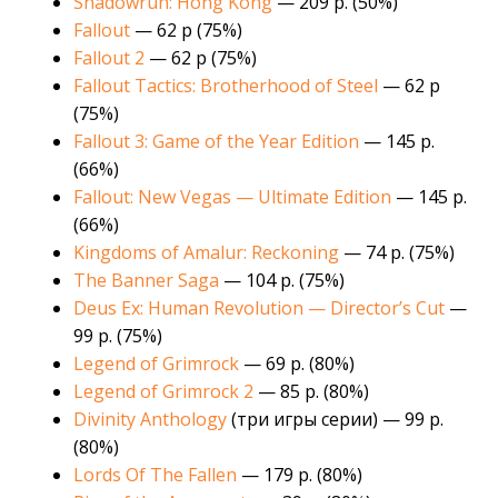
Shadowrun: Hong Kong
— 209 р. (50%)
Fallout
— 62 р (75%)
Fallout 2
— 62 р (75%)
Fallout Tactics: Brotherhood of Steel
— 62 р
(75%)
Fallout 3: Game of the Year Edition
— 145 р.
(66%)
Fallout: New Vegas — Ultimate Edition
— 145 р.
(66%)
Kingdoms of Amalur: Reckoning
— 74 р. (75%)
The Banner Saga
— 104 р. (75%)
Deus Ex: Human Revolution — Director’s Cut
—
99 р. (75%)
Legend of Grimrock
— 69 р. (80%)
Legend of Grimrock 2
— 85 р. (80%)
Divinity Anthology
(три игры серии) — 99 р.
(80%)
Lords Of The Fallen
— 179 р. (80%)