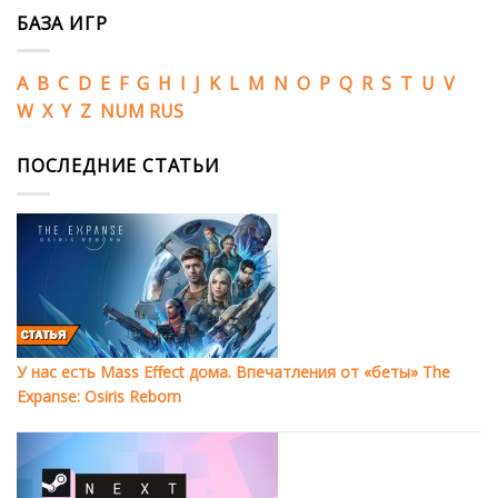
БАЗА ИГР
A
B
C
D
E
F
G
H
I
J
K
L
M
N
O
P
Q
R
S
T
U
V
W
X
Y
Z
NUM
RUS
ПОСЛЕДНИЕ СТАТЬИ
У нас есть Mass Effect дома. Впечатления от «беты» The
Expanse: Osiris Reborn