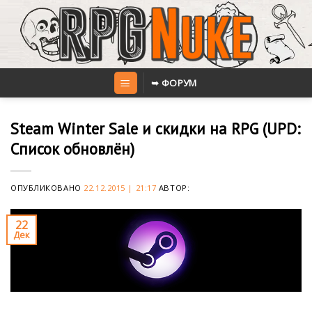
Skip
to
content
➥ ФОРУМ
Steam Winter Sale и скидки на RPG (UPD:
Список обновлён)
ОПУБЛИКОВАНО
22.12.2015 | 21:17
АВТОР:
22
Дек