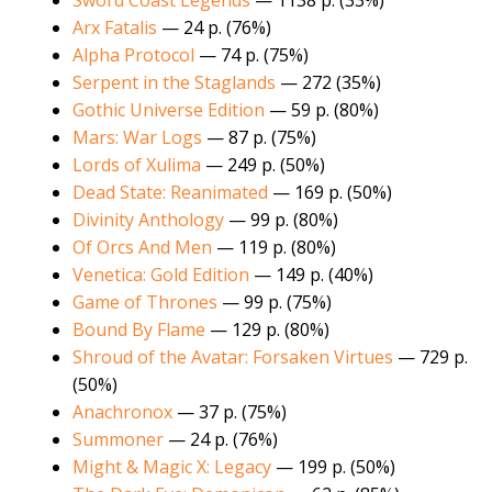
Sword Coast Legends
— 1138 р. (33%)
Arx Fatalis
— 24 р. (76%)
Alpha Protocol
— 74 р. (75%)
Serpent in the Staglands
— 272 (35%)
Gothic Universe Edition
— 59 р. (80%)
Mars: War Logs
— 87 р. (75%)
Lords of Xulima
— 249 р. (50%)
Dead State: Reanimated
— 169 р. (50%)
Divinity Anthology
— 99 р. (80%)
Of Orcs And Men
— 119 р. (80%)
Venetica: Gold Edition
— 149 р. (40%)
Game of Thrones
— 99 р. (75%)
Bound By Flame
— 129 р. (80%)
Shroud of the Avatar: Forsaken Virtues
— 729 р.
(50%)
Anachronox
— 37 р. (75%)
Summoner
— 24 р. (76%)
Might & Magic X: Legacy
— 199 р. (50%)