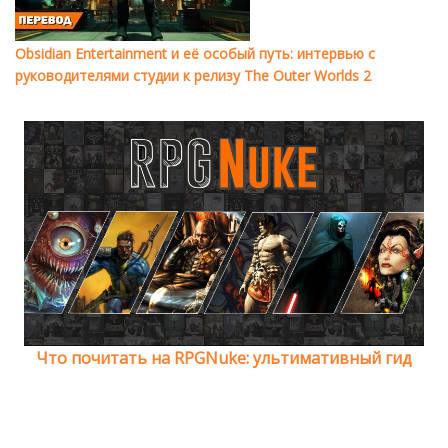
Obsidian Entertainment и её особый путь: интервью с
руководителями студии к релизу The Outer Worlds 2
Что почитать на RPGNuke: ультимативный гид