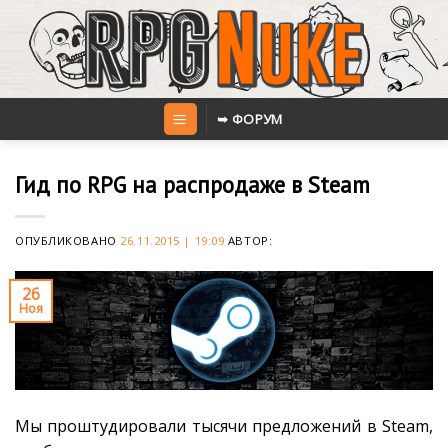
Skip
to
content
➥ ФОРУМ
Гид по RPG на распродаже в Steam
ОПУБЛИКОВАНО
26.11.2015 | 19:09
АВТОР:
26
Ноя
Мы проштудировали тысячи предложений в Steam,