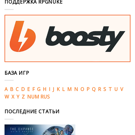
ПОДДЕРЖКА RPGNUKE
БАЗА ИГР
A
B
C
D
E
F
G
H
I
J
K
L
M
N
O
P
Q
R
S
T
U
V
W
X
Y
Z
NUM
RUS
ПОСЛЕДНИЕ СТАТЬИ