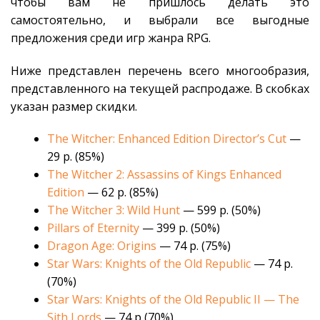
чтобы вам не пришлось делать это
самостоятельно, и выбрали все выгодные
предложения среди игр жанра RPG.
Ниже представлен перечень всего многообразия,
представленного на текущей распродаже. В скобках
указан размер скидки.
The Witcher: Enhanced Edition Director’s Cut
—
29 р. (85%)
The Witcher 2: Assassins of Kings Enhanced
Edition
— 62 р. (85%)
The Witcher 3: Wild Hunt
— 599 р. (50%)
Pillars of Eternity
— 399 р. (50%)
Dragon Age: Origins
— 74 р. (75%)
Star Wars: Knights of the Old Republic
— 74 р.
(70%)
Star Wars: Knights of the Old Republic II — The
Sith Lords
— 74 р (70%)