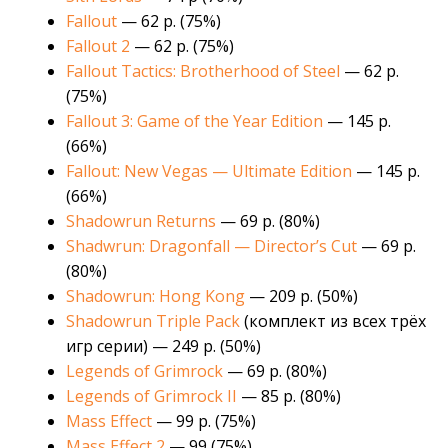
Fallout
— 62 р. (75%)
Fallout 2
— 62 р. (75%)
Fallout Tactics: Brotherhood of Steel
— 62 р.
(75%)
Fallout 3: Game of the Year Edition
— 145 р.
(66%)
Fallout: New Vegas — Ultimate Edition
— 145 р.
(66%)
Shadowrun Returns
— 69 р. (80%)
Shadwrun: Dragonfall — Director’s Cut
— 69 р.
(80%)
Shadowrun: Hong Kong
— 209 р. (50%)
Shadowrun Triple Pack
(комплект из всех трёх
игр серии) — 249 р. (50%)
Legends of Grimrock
— 69 р. (80%)
Legends of Grimrock II
— 85 р. (80%)
Mass Effect
— 99 р. (75%)
Mass Effect 2
— 99 (75%)