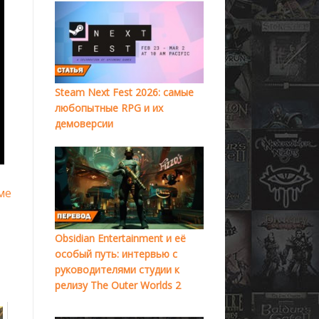
Steam Next Fest 2026: самые
любопытные RPG и их
демоверсии
ме
Obsidian Entertainment и её
особый путь: интервью с
руководителями студии к
релизу The Outer Worlds 2