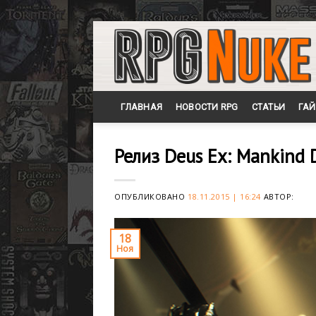
Skip
to
content
ГЛАВНАЯ
НОВОСТИ RPG
СТАТЬИ
ГА
Релиз Deus Ex: Mankind 
ОПУБЛИКОВАНО
18.11.2015 | 16:24
АВТОР:
18
Ноя