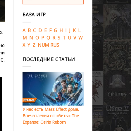
БАЗА ИГР
A
B
C
D
E
F
G
H
I
J
K
L
x.
M
N
O
P
Q
R
S
T
U
V
W
X
Y
Z
NUM
RUS
но
ли
ПОСЛЕДНИЕ СТАТЬИ
C,
У нас есть Mass Effect дома.
Впечатления от «беты» The
Expanse: Osiris Reborn