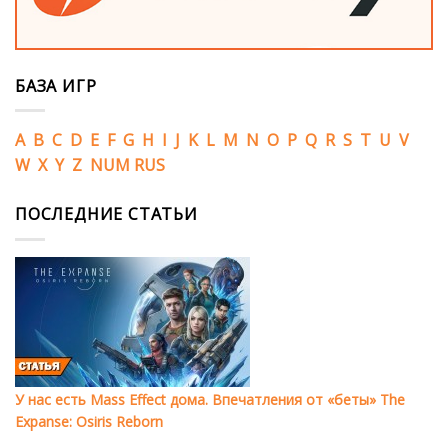
БАЗА ИГР
A
B
C
D
E
F
G
H
I
J
K
L
M
N
O
P
Q
R
S
T
U
V
W
X
Y
Z
NUM
RUS
ПОСЛЕДНИЕ СТАТЬИ
У нас есть Mass Effect дома. Впечатления от «беты» The
Expanse: Osiris Reborn