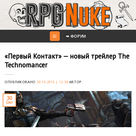
Skip
to
content
➥ ФОРУМ
«Первый Контакт» — новый трейлер The
Technomancer
ОПУБЛИКОВАНО
30.10.2015 | 12:38
АВТОР:
30
Окт