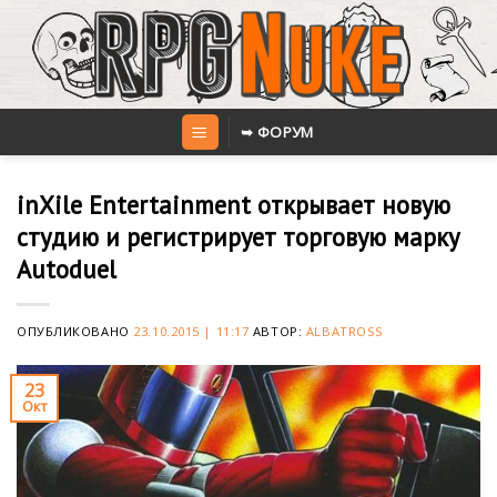
Skip
to
content
➥ ФОРУМ
inXile Entertainment открывает новую
студию и регистрирует торговую марку
Autoduel
ОПУБЛИКОВАНО
23.10.2015 | 11:17
АВТОР:
ALBATROSS
23
Окт