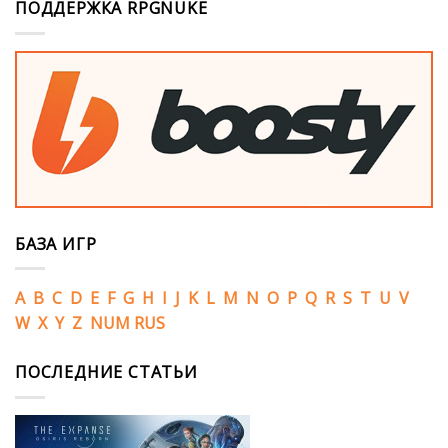
ПОДДЕРЖКА RPGNUKE
БАЗА ИГР
A
B
C
D
E
F
G
H
I
J
K
L
M
N
O
P
Q
R
S
T
U
V
W
X
Y
Z
NUM
RUS
ПОСЛЕДНИЕ СТАТЬИ