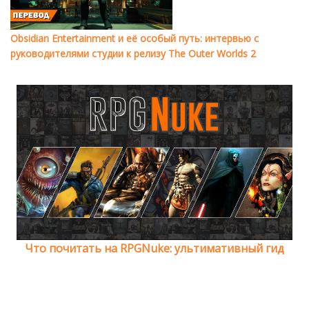
Obsidian Entertainment и её особый путь: интервью с
руководителями студии к релизу The Outer Worlds 2
Что почитать на RPGNuke: ультимативный гид