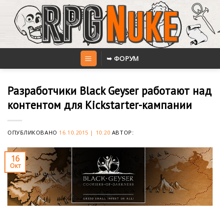
Skip
to
content
➥ ФОРУМ
Разработчики Black Geyser работают над
контентом для Kickstarter-кампании
ОПУБЛИКОВАНО
16.10.2015 | 10:20
АВТОР:
16
Окт