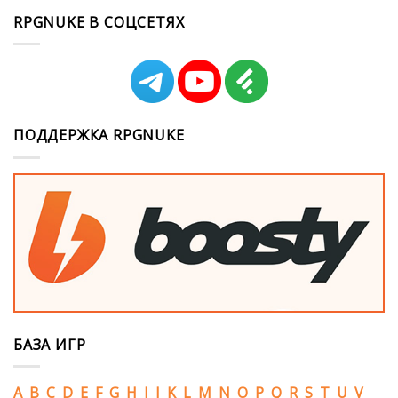
RPGNUKE В СОЦСЕТЯХ
ПОДДЕРЖКА RPGNUKE
БАЗА ИГР
A
B
C
D
E
F
G
H
I
J
K
L
M
N
O
P
Q
R
S
T
U
V