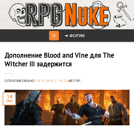
Skip
to
content
➥ ФОРУМ
Дополнение Blood and Vine для The
Witcher III задержится
ОПУБЛИКОВАНО
14.10.2015 | 16:23
АВТОР:
14
Окт