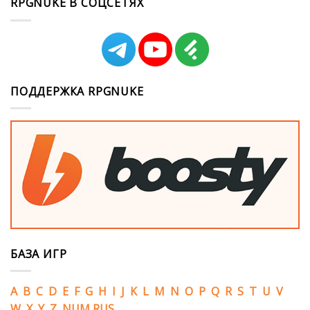
RPGNUKE В СОЦСЕТЯХ
ПОДДЕРЖКА RPGNUKE
БАЗА ИГР
A
B
C
D
E
F
G
H
I
J
K
L
M
N
O
P
Q
R
S
T
U
V
W
X
Y
Z
NUM
RUS