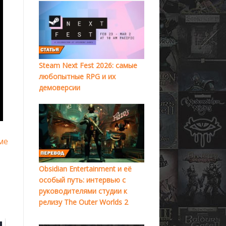
Steam Next Fest 2026: самые
любопытные RPG и их
демоверсии
ме
Obsidian Entertainment и её
особый путь: интервью с
руководителями студии к
релизу The Outer Worlds 2