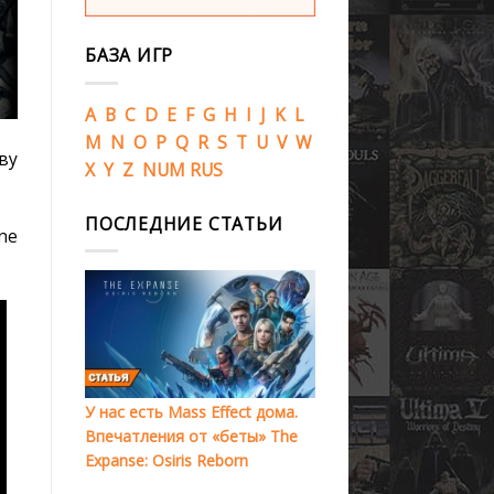
БАЗА ИГР
A
B
C
D
E
F
G
H
I
J
K
L
M
N
O
P
Q
R
S
T
U
V
W
ву
X
Y
Z
NUM
RUS
ПОСЛЕДНИЕ СТАТЬИ
ne
У нас есть Mass Effect дома.
Впечатления от «беты» The
Expanse: Osiris Reborn