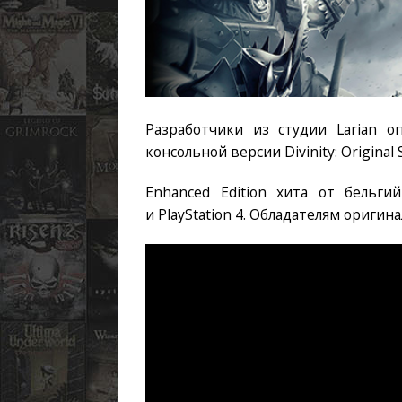
Разработчики из студии Larian 
консольной версии Divinity: Original S
Enhanced Edition хита от бельг
и PlayStation 4. Обладателям ориги