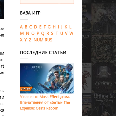
БАЗА ИГР
A
B
C
D
E
F
G
H
I
J
K
L
ое
M
N
O
P
Q
R
S
T
U
V
W
ие
X
Y
Z
NUM
RUS
ПОСЛЕДНИЕ СТАТЬИ
ым
ют
т)
мя
вь
У нас есть Mass Effect дома.
ти
Впечатления от «беты» The
ы.
Expanse: Osiris Reborn
ся