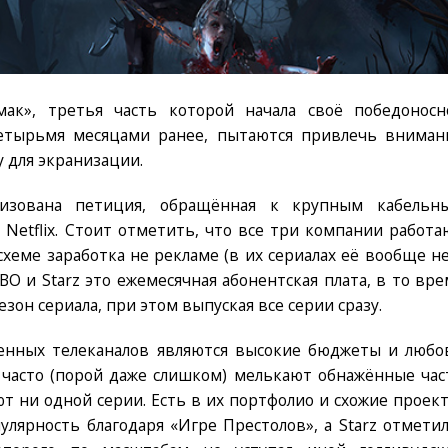
ак», третья часть которой начала своё победоносн
етырьмя месяцами ранее, пытаются привлечь вниман
 для экранизации.
низована петиция, обращённая к крупным кабельн
и Netflix. Стоит отметить, что все три компании работа
схеме заработка не рекламе (в их сериалах её вообще не
HBO и Starz это ежемесячная абонентская плата, в то вре
сезон сериала, при этом выпуская все серии сразу.
енных телеканалов являются высокие бюджеты и любо
х часто (порой даже слишком) мелькают обнажённые час
ют ни одной серии. Есть в их портфолио и схожие проект
лярность благодаря «Игре Престолов», а Starz отметил