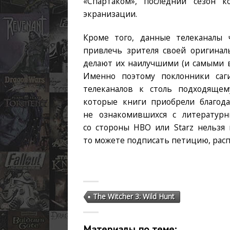
«Спартаком», последний сезон к
экранизации.
Кроме того, данные телеканалы 
привлечь зрителя своей оригинал
делают их наилучшими (и самыми 
Именно поэтому поклонники саг
телеканалов к столь подходящем
которые книги приобрели благода
не ознакомившихся с литературн
со стороны HBO или Starz нельзя 
то можете подписать петицию, рас
The Witcher 3: Wild Hunt
Материалы по теме: