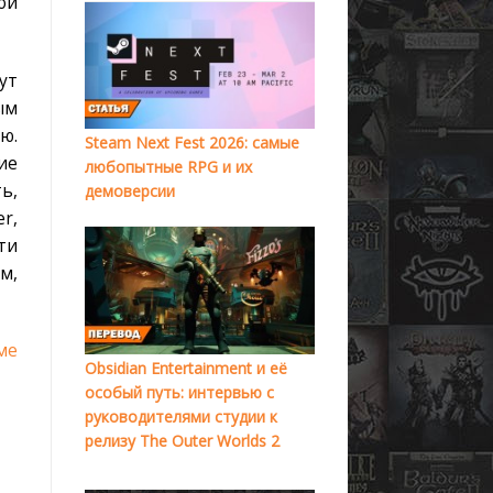
ой
ут
ым
ю.
Steam Next Fest 2026: самые
ие
любопытные RPG и их
ь,
демоверсии
r,
ти
м,
ме
Obsidian Entertainment и её
особый путь: интервью с
руководителями студии к
релизу The Outer Worlds 2