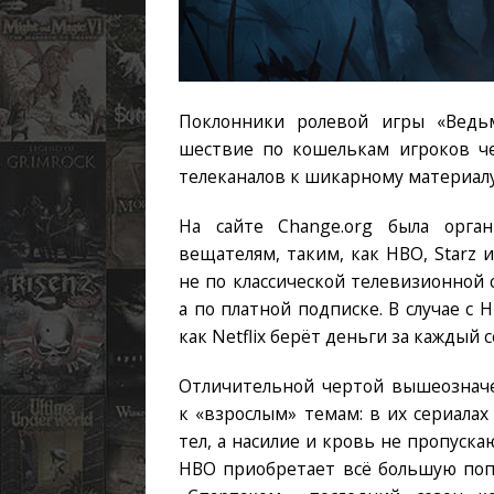
Поклонники ролевой игры «Ведьм
шествие по кошелькам игроков ч
телеканалов к шикарному материалу
На сайте Change.org была орга
вещателям, таким, как HBO, Starz 
не по классической телевизионной 
а по платной подписке. В случае с 
как Netflix берёт деньги за каждый 
Отличительной чертой вышеознач
к «взрослым» темам: в их сериала
тел, а насилие и кровь не пропуска
HBO приобретает всё большую попу