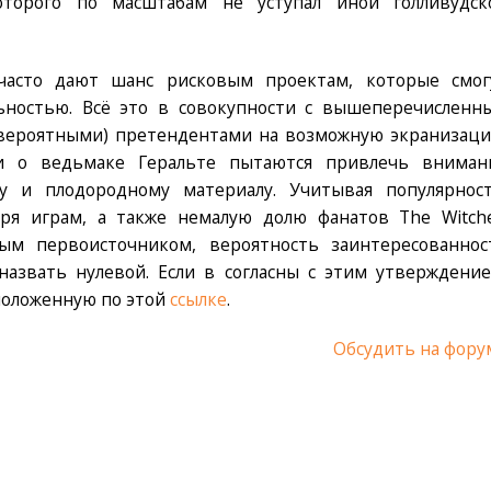
оторого по масштабам не уступал иной голливудск
часто дают шанс рисковым проектам, которые смог
ьностью. Всё это в совокупности с вышеперечисленн
вероятными) претендентами на возможную экранизаци
и о ведьмаке Геральте пытаются привлечь вниман
у и плодородному материалу. Учитывая популярност
ря играм, а также немалую долю фанатов The Witche
ым первоисточником, вероятность заинтересованнос
назвать нулевой. Если в согласны с этим утверждение
положенную по этой
ссылке
.
Обсудить на фору