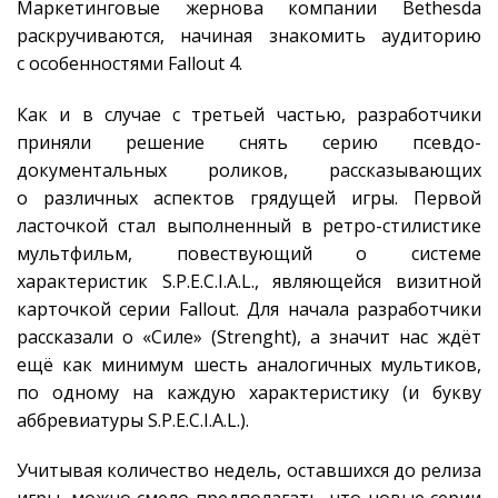
Маркетинговые жернова компании Bethesda
раскручиваются, начиная знакомить аудиторию
с особенностями Fallout 4.
Как и в случае с третьей частью, разработчики
приняли решение снять серию псевдо-
документальных роликов, рассказывающих
о различных аспектов грядущей игры. Первой
ласточкой стал выполненный в ретро-стилистике
мультфильм, повествующий о системе
характеристик S.P.E.C.I.A.L., являющейся визитной
карточкой серии Fallout. Для начала разработчики
рассказали о «Силе» (Strenght), а значит нас ждёт
ещё как минимум шесть аналогичных мультиков,
по одному на каждую характеристику (и букву
аббревиатуры S.P.E.C.I.A.L.).
Учитывая количество недель, оставшихся до релиза