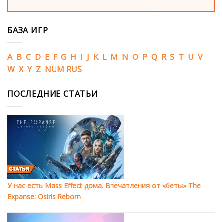
БАЗА ИГР
A
B
C
D
E
F
G
H
I
J
K
L
M
N
O
P
Q
R
S
T
U
V
W
X
Y
Z
NUM
RUS
ПОСЛЕДНИЕ СТАТЬИ
У нас есть Mass Effect дома. Впечатления от «беты» The
Expanse: Osiris Reborn