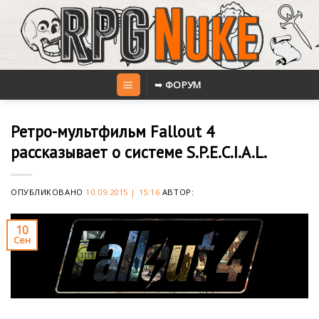
Skip
to
content
➥ ФОРУМ
Ретро-мультфильм Fallout 4
рассказывает о системе S.P.E.C.I.A.L.
ОПУБЛИКОВАНО
10.09.2015 | 15:16
АВТОР:
10
Сен