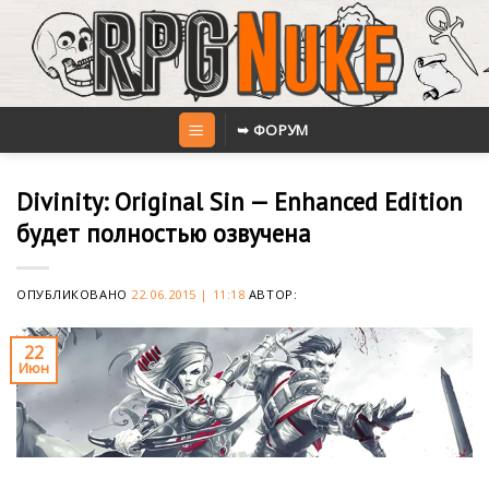
Skip
to
content
➥ ФОРУМ
Divinity: Original Sin — Enhanced Edition
будет полностью озвучена
ОПУБЛИКОВАНО
22.06.2015 | 11:18
АВТОР:
22
Июн