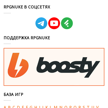
RPGNUKE В СОЦСЕТЯХ
ПОДДЕРЖКА RPGNUKE
БАЗА ИГР
A
B
C
D
E
F
G
H
I
J
K
L
M
N
O
P
Q
R
S
T
U
V