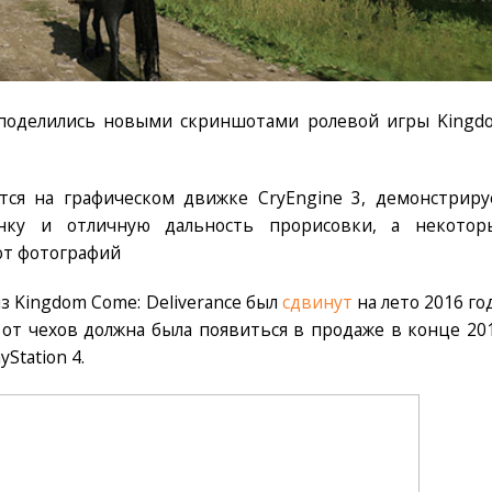
 поделились новыми скриншотами ролевой игры Kingd
тся на графическом движке CryEngine 3, демонстриру
нку и отличную дальность прорисовки, а некотор
от фотографий
з Kingdom Come: Deliverance был
сдвинут
на лето 2016 го
от чехов должна была появиться в продаже в конце 201
Station 4.