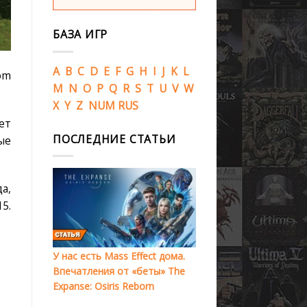
БАЗА ИГР
A
B
C
D
E
F
G
H
I
J
K
L
om
M
N
O
P
Q
R
S
T
U
V
W
X
Y
Z
NUM
RUS
ет
ПОСЛЕДНИЕ СТАТЬИ
ые
да,
5.
У нас есть Mass Effect дома.
Впечатления от «беты» The
Expanse: Osiris Reborn