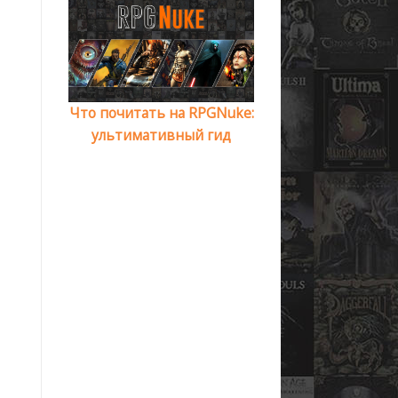
Что почитать на RPGNuke:
ультимативный гид