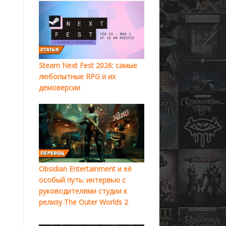
Steam Next Fest 2026: самые
любопытные RPG и их
демоверсии
Obsidian Entertainment и её
особый путь: интервью с
руководителями студии к
релизу The Outer Worlds 2