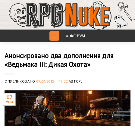
Skip
to
content
➥ ФОРУМ
Анонсировано два дополнения для
«Ведьмака III: Дикая Охота»
ОПУБЛИКОВАНО
07.04.2015 | 17:32
АВТОР:
07
Апр