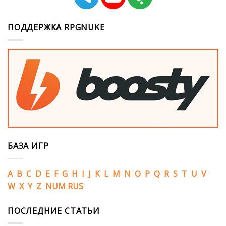
ПОДДЕРЖКА RPGNUKE
БАЗА ИГР
A
B
C
D
E
F
G
H
I
J
K
L
M
N
O
P
Q
R
S
T
U
V
W
X
Y
Z
NUM
RUS
ПОСЛЕДНИЕ СТАТЬИ