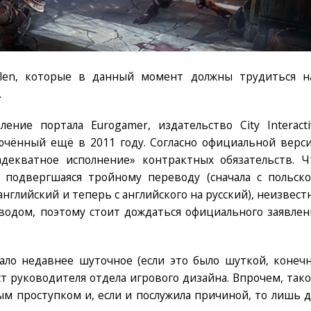
allen, которые в данный момент должны трудиться н
.
ние портала Eurogamer, издательство City Interacti
лючённый ещё в 2011 году. Согласно официальной верси
адекватное исполнение» контрактных обязательств. Ч
 подвергшаяся тройному переводу (сначала с польско
нглийский и теперь с английского на русский), неизвестн
водом, поэтому стоит дождаться официального заявлен
ало недавнее шуточное (если это было шуткой, конечн
 руководителя отдела игрового дизайна. Впрочем, тако
м проступком и, если и послужила причиной, то лишь д