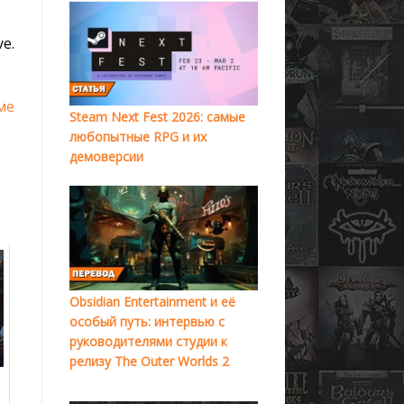
e.
ме
Steam Next Fest 2026: самые
любопытные RPG и их
демоверсии
Obsidian Entertainment и её
особый путь: интервью с
руководителями студии к
релизу The Outer Worlds 2