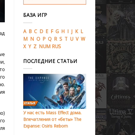
БАЗА ИГР
A
B
C
D
E
F
G
H
I
J
K
L
ад
M
N
O
P
Q
R
S
T
U
V
W
X
Y
Z
NUM
RUS
ve
ПОСЛЕДНИЕ СТАТЬИ
и,
то
го
о.
ия
У нас есть Mass Effect дома.
о)
Впечатления от «беты» The
го
Expanse: Osiris Reborn
ля