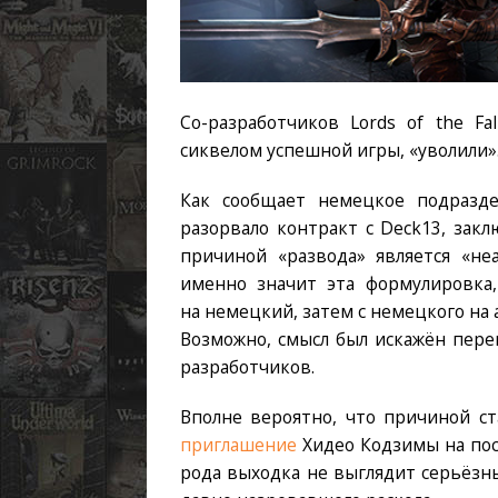
Со-разработчиков Lords of the F
сиквелом успешной игры, «уволили»
Как сообщает немецкое подразделе
разорвало контракт с Deck13, зак
причиной «развода» является «не
именно значит эта формулировка,
на немецкий, затем с немецкого на а
Возможно, смысл был искажён пере
разработчиков.
Вполне вероятно, что причиной ст
приглашение
Хидео Кодзимы на пост
рода выходка не выглядит серьёзны