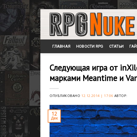
Skip
to
content
ГЛАВНАЯ
НОВОСТИ RPG
СТАТЬИ
ГА
Следующая игра от inXil
марками Meantime и Va
ОПУБЛИКОВАНО
12.12.2014 | 17:06
АВТОР:
12
Дек