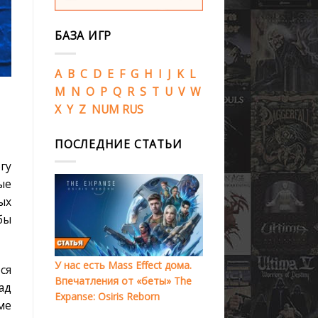
БАЗА ИГР
A
B
C
D
E
F
G
H
I
J
K
L
M
N
O
P
Q
R
S
T
U
V
W
X
Y
Z
NUM
RUS
ПОСЛЕДНИЕ СТАТЬИ
гу
ые
ых
бы
У нас есть Mass Effect дома.
ся
Впечатления от «беты» The
ад
Expanse: Osiris Reborn
ме