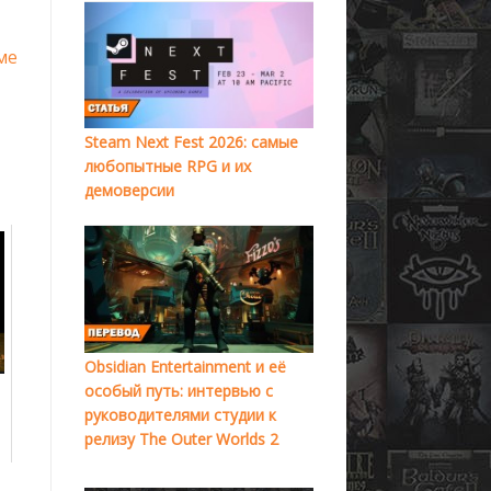
ме
Steam Next Fest 2026: самые
любопытные RPG и их
демоверсии
Obsidian Entertainment и её
особый путь: интервью с
руководителями студии к
релизу The Outer Worlds 2