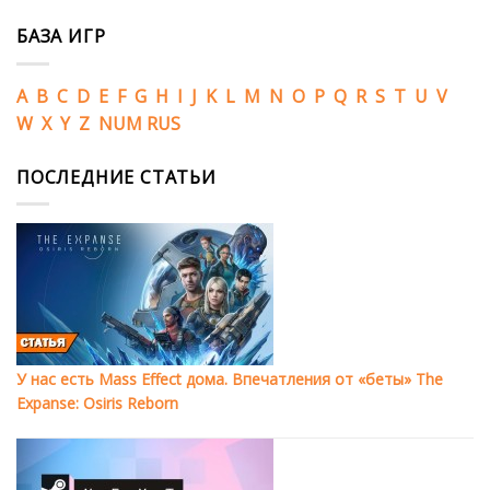
БАЗА ИГР
A
B
C
D
E
F
G
H
I
J
K
L
M
N
O
P
Q
R
S
T
U
V
W
X
Y
Z
NUM
RUS
ПОСЛЕДНИЕ СТАТЬИ
У нас есть Mass Effect дома. Впечатления от «беты» The
Expanse: Osiris Reborn