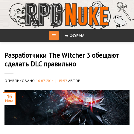
Skip
to
content
➥ ФОРУМ
Разработчики The Witcher 3 обещают
сделать DLC правильно
ОПУБЛИКОВАНО
16.07.2014 | 15:57
АВТОР:
16
Июл