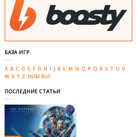
БАЗА ИГР
A
B
C
D
E
F
G
H
I
J
K
L
M
N
O
P
Q
R
S
T
U
V
W
X
Y
Z
NUM
RUS
ПОСЛЕДНИЕ СТАТЬИ