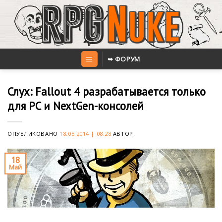
Skip
to
content
➥ ФОРУМ
Слух: Fallout 4 разрабатывается только
для PC и NextGen-консолей
ОПУБЛИКОВАНО
18.05.2014 | 08:28
АВТОР:
18
Май