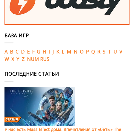
БАЗА ИГР
A
B
C
D
E
F
G
H
I
J
K
L
M
N
O
P
Q
R
S
T
U
V
W
X
Y
Z
NUM
RUS
ПОСЛЕДНИЕ СТАТЬИ
У нас есть Mass Effect дома. Впечатления от «беты» The