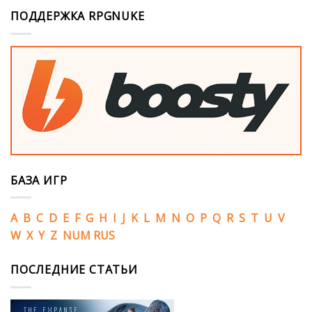
ПОДДЕРЖКА RPGNUKE
БАЗА ИГР
A
B
C
D
E
F
G
H
I
J
K
L
M
N
O
P
Q
R
S
T
U
V
W
X
Y
Z
NUM
RUS
ПОСЛЕДНИЕ СТАТЬИ