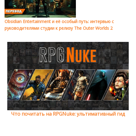
Obsidian Entertainment и её особый путь: интервью с
руководителями студии к релизу The Outer Worlds 2
Что почитать на RPGNuke: ультимативный гид