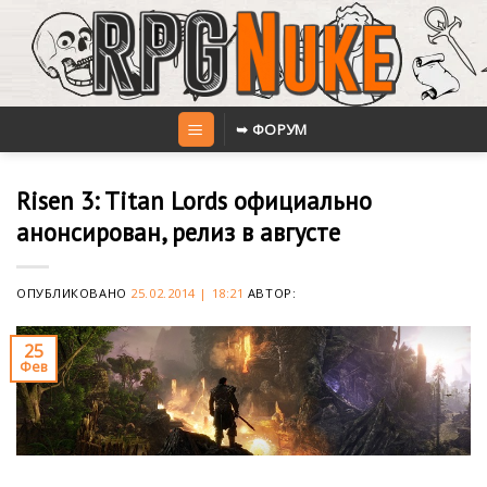
Skip
to
content
➥ ФОРУМ
Risen 3: Titan Lords официально
анонсирован, релиз в августе
ОПУБЛИКОВАНО
25.02.2014 | 18:21
АВТОР:
25
Фев