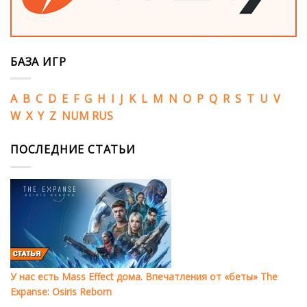
БАЗА ИГР
A
B
C
D
E
F
G
H
I
J
K
L
M
N
O
P
Q
R
S
T
U
V
W
X
Y
Z
NUM
RUS
ПОСЛЕДНИЕ СТАТЬИ
У нас есть Mass Effect дома. Впечатления от «беты» The
Expanse: Osiris Reborn