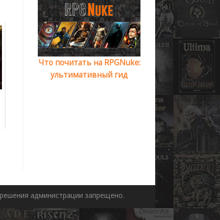
Что почитать на RPGNuke:
ультимативный гид
азрешения администрации запрещено.