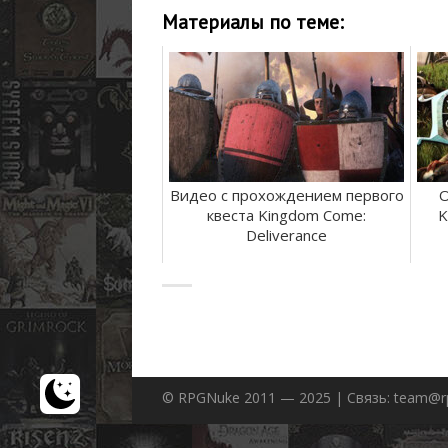
Материалы по теме:
Видео с прохождением первого
О
квеста Kingdom Come:
K
Deliverance
© RPGNuke 2011 — 2025 | Связь: team@r