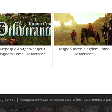
чередной видео-апдейт
Подробности Kingdom Come:
ingdom Come: Deliverance
Deliverance
pgnuke.ru | Копирование материалов сайта без письменного р