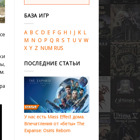
БАЗА ИГР
A
B
C
D
E
F
G
H
I
J
K
L
ce
M
N
O
P
Q
R
S
T
U
V
W
X
Y
Z
NUM
RUS
ки
ПОСЛЕДНИЕ СТАТЬИ
ы,
м.
ра
У нас есть Mass Effect дома.
Впечатления от «беты» The
Expanse: Osiris Reborn