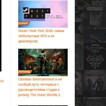
Steam Next Fest 2026: самые
любопытные RPG и их
демоверсии
Obsidian Entertainment и её
ме
особый путь: интервью с
руководителями студии к
релизу The Outer Worlds 2