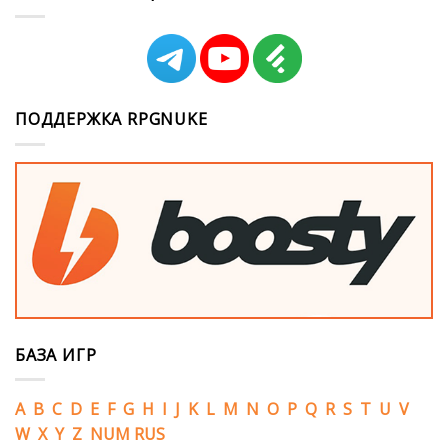
ПОДДЕРЖКА RPGNUKE
БАЗА ИГР
A
B
C
D
E
F
G
H
I
J
K
L
M
N
O
P
Q
R
S
T
U
V
W
X
Y
Z
NUM
RUS