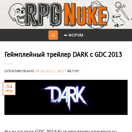
Skip
to
content
➥ ФОРУМ
Геймплейный трейлер DARK с GDC 2013
ОПУБЛИКОВАНО
04.04.2013 | 08:57
АВТОР:
04
Апр
На выставке GDC 2013 был продемонстрирован