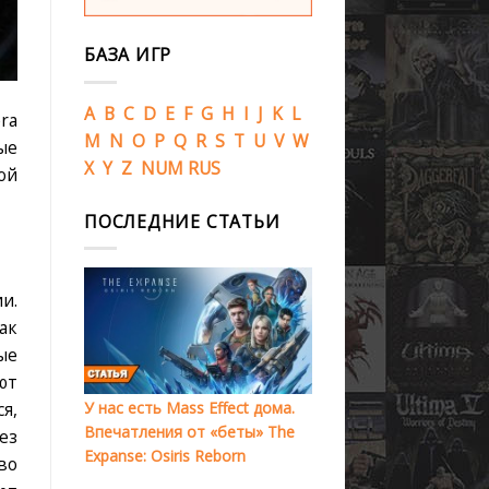
БАЗА ИГР
A
B
C
D
E
F
G
H
I
J
K
L
ra
M
N
O
P
Q
R
S
T
U
V
W
ые
X
Y
Z
NUM
RUS
ой
ПОСЛЕДНИЕ СТАТЬИ
и.
ак
ые
ют
У нас есть Mass Effect дома.
я,
Впечатления от «беты» The
ез
Expanse: Osiris Reborn
во