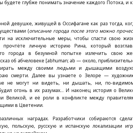
 будете глубже понимать значение каждого Потока, и к
ной девушке, живущей в Оссифагане как раз тогда, ког
уществами (
описание города после этого можно прочес
йти на исключительные меры, чтобы спасти свою жиз
 прочтёте личную историю Рина, который возглав
ого города в безумной попытке излечить свою же
сказ об абчеловеке [abhuman; ab — около, приблизительн
ыбирать между своими людьми и дышащими воздух
раю смерти. Далее вы узнаете о Зелоре — художник
ые не могут ни видеть, ни дышать, ни, по-видимом
будил огонь в их разумах… И наконец история о Велик
ли Великой, и её роли в конфликте между правителя
ущими в Цветении.
зличных наградах. Разработчики собираются сдела
кую, польскую, русскую и испанскую локализации игр