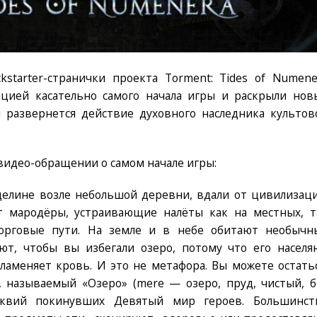
kstarter-странички проекта Torment: Tides of Numene
цией касательно самого начала игры и раскрыли нов
 развернется действие духовного наследника культов
 видео-обращении о самом начале игры:
щелине возле небольшой деревни, вдали от цивилизаци
т мародёры, устраивающие налёты как на местных, т
орговые пути. На земле и в небе обитают необычн
ют, чтобы вы избегали озеро, потому что его населя
ламеняет кровь. И это не метафора. Вы можете остатьс
, называемый «Озеро» (mere — озеро, пруд, чистый, б
иквий покинувших Девятый мир героев. Большинст