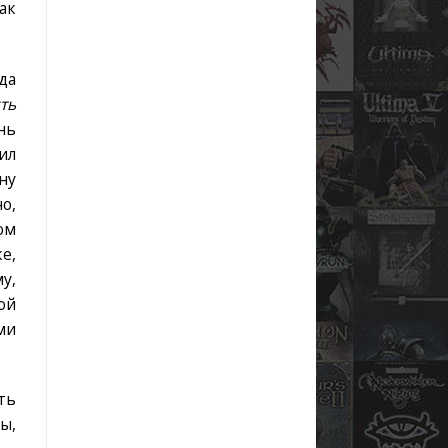
ак
да
ть
нь
ил
ну
о,
ом
е,
у,
ой
ми
ть
ы,