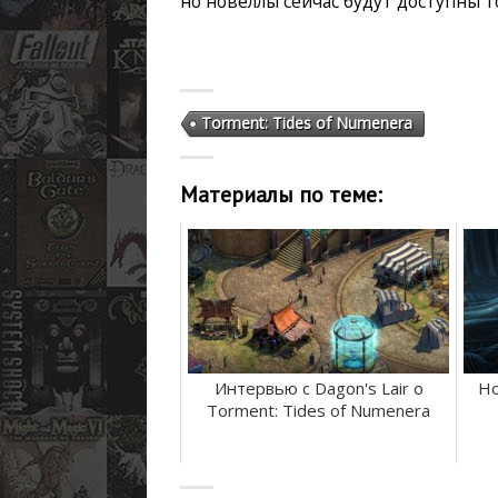
но новеллы сейчас будут доступны т
Torment: Tides of Numenera
Материалы по теме:
Интервью с Dagon's Lair о
Но
Torment: Tides of Numenera