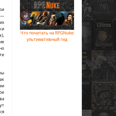
ри
 —
их
ки
Что почитать на RPGNuke:
),
ультимативный гид
ие
но
те
ры
ак
ми
ое
ва
ут
ся