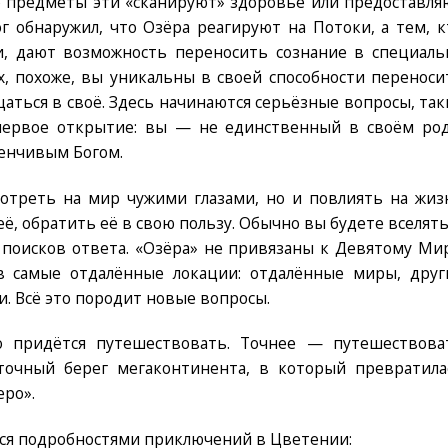
 предметы эти «сканируют» здоровье или предоставля
г обнаружил, что Озёра реагируют на Потоки, а тем, к
и, дают возможность переносить сознание в специаль
х, похоже, вы уникальны в своей способности переноси
щаться в своё. Здесь начинаются серьёзные вопросы, так
первое открытие: вы — не единственный в своём род
енчивым Богом.
отреть на мир чужими глазами, но и повлиять на жиз
её, обратить её в свою пользу. Обычно вы будете вселять
 поисков ответа. «Озёра» не привязаны к Девятому Мир
в самые отдалённые локации: отдалённые миры, друг
. Всё это породит новые вопросы.
о придётся путешествовать. Точнее — путешествова
сточный берег мегаконтинента, в который превратила
еро».
лся подробностями приключений в Цветении: