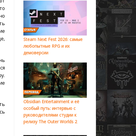
ют
то
но
ть
ие
е,
Steam Next Fest 2026: самые
любопытные RPG и их
демоверсии
нь
ся
у.
ие
Obsidian Entertainment и её
ть
особый путь: интервью с
сь
руководителями студии к
релизу The Outer Worlds 2