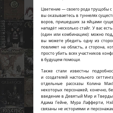
Цветение — своего рода трущобы с
вы оказываетесь в туннелях сущест
воров, пришедших за яйцами сущес
нападёт несколько стайг. У вас ес
(один или комбинацию): можно подд
вы можете убедить одну из сторон
повлияет на область, а сторона, 
просто убить всех участников конф
в будущем помощи.
Также стали известны подробно
и создателей настольного сеттинг
отдельные рассказы Колина Ма
некоторых персонажей, конечно, бе
введение в Девятый Мир и Твердыню
Адама Гейне, Мура Лафферти, Нэй
связаны не историями и персонажам