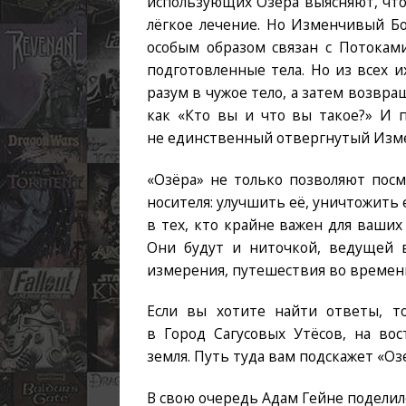
использующих Озёра выясняют, что
лёгкое лечение. Но Изменчивый Бо
особым образом связан с Потокам
подготовленные тела. Но из всех и
разум в чужое тело, а затем возвра
как «Кто вы и что вы такое?» И 
не единственный отвергнутый Изм
«Озёра» не только позволяют посм
носителя: улучшить её, уничтожить 
в тех, кто крайне важен для ваших
Они будут и ниточкой, ведущей 
измерения, путешествия во времени
Если вы хотите найти ответы, т
в Город Сагусовых Утёсов, на во
земля. Путь туда вам подскажет «Оз
В свою очередь Адам Гейне подели