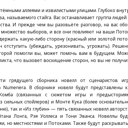
 тёмными аллеями и извилистыми улицами. Глубоко внут
ва, называемого стайга. Вас останавливает группа людей
тва. И прежде чем вы разовьёте разговор, на вас обо
ть множество выборов, и все они повлияют на ваши Пото
ержать какую-либо сторону (красный или золотой поток
 отступить (убеждать, урезонивать, угрожать). Решен
которой помогли вы, может помочь вам в будущем. Мож
ликта, что вызовет восхищение сторон, но вы не получи
сти грядущего сборника новелл от сценаристов иг
а Numenera. В сборнике новелл будут представлены к
кКомба (связанных с сюжетом игры и предыстория
з сильных спойлеров) и Монте Кука (более основательн
), так и «Из глубин» — пять связанных новелл авторст
тана Лонга, Рэя Уоллеса и Тони Эванса. Новеллы буд
и, но местностями и Потоками. Также будут раскрывать