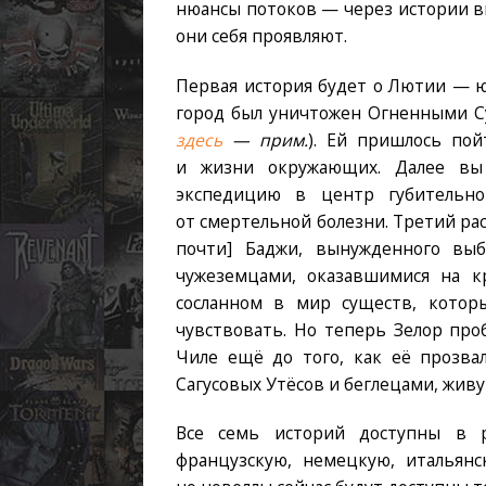
нюансы потоков — через истории вы
они себя проявляют.
Первая история будет о Лютии — ю
город был уничтожен Огненными С
здесь
— прим.
). Ей пришлось по
и жизни окружающих. Далее вы
экспедицию в центр губительн
от смертельной болезни. Третий рас
почти] Баджи, вынужденного в
чужеземцами, оказавшимися на к
сосланном в мир существ, котор
чувствовать. Но теперь Зелор про
Чиле ещё до того, как её прозва
Сагусовых Утёсов и беглецами, жив
Все семь историй доступны в ра
французскую, немецкую, итальянс