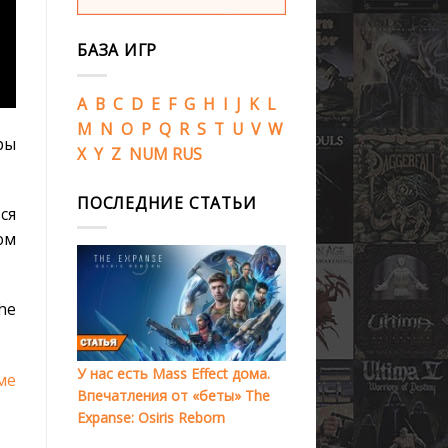
БАЗА ИГР
A
B
C
D
E
F
G
H
I
J
K
L
M
N
O
P
Q
R
S
T
U
V
W
ры
X
Y
Z
NUM
RUS
ПОСЛЕДНИЕ СТАТЬИ
ся
ом
he
У нас есть Mass Effect дома.
ме
Впечатления от «беты» The
Expanse: Osiris Reborn