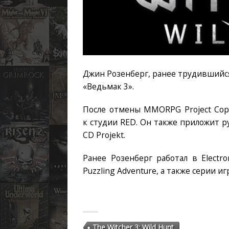
Джин Розенберг, ранее трудившийся
«Ведьмак 3».
После отмены MMORPG Project Cope
к студии RED. Он также приложит р
CD Projekt.
Ранее Розенберг работал в Electro
Puzzling Adventure, а также серии и
The Witcher 3: Wild Hunt