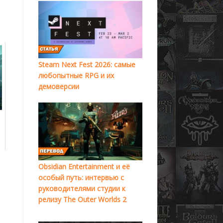
Steam Next Fest 2026: самые
любопытные RPG и их
демоверсии
Obsidian Entertainment и её
особый путь: интервью с
руководителями студии к
релизу The Outer Worlds 2