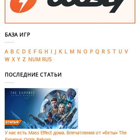
БАЗА ИГР
A
B
C
D
E
F
G
H
I
J
K
L
M
N
O
P
Q
R
S
T
U
V
W
X
Y
Z
NUM
RUS
ПОСЛЕДНИЕ СТАТЬИ
У нас есть Mass Effect дома. Впечатления от «беты» The
Expanse: Osiris Reborn