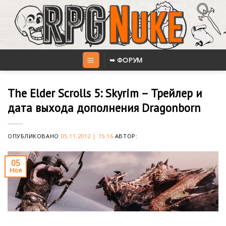
Skip
to
content
➥ ФОРУМ
The Elder Scrolls 5: Skyrim – Трейлер и
дата выхода дополнения Dragonborn
ОПУБЛИКОВАНО
05.11.2012 | 15:16
АВТОР:
05
Ноя