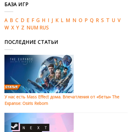
БАЗА ИГР
A
B
C
D
E
F
G
H
I
J
K
L
M
N
O
P
Q
R
S
T
U
V
W
X
Y
Z
NUM
RUS
ПОСЛЕДНИЕ СТАТЬИ
У нас есть Mass Effect дома. Впечатления от «беты» The
Expanse: Osiris Reborn