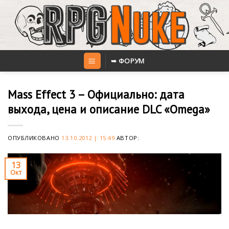
Skip
to
content
➥ ФОРУМ
Mass Effect 3 – Официально: дата
выхода, цена и описание DLC «Omega»
ОПУБЛИКОВАНО
13.10.2012 | 15:49
АВТОР:
13
Окт